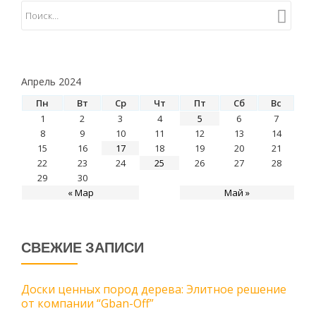
доступа
в
интернет
Апрель 2024
Пн
Вт
Ср
Чт
Пт
Сб
Вс
1
2
3
4
5
6
7
8
9
10
11
12
13
14
15
16
17
18
19
20
21
22
23
24
25
26
27
28
29
30
« Мар
Май »
СВЕЖИЕ ЗАПИСИ
Доски ценных пород дерева: Элитное решение
от компании “Gban-Off”