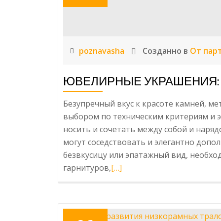
и
профессиональ
ремонт
спецтехники
poznavasha
Созданно в
От пар
ЮВЕЛИРНЫЕ УКРАШЕНИЯ: 
Безупречный вкус к красоте камней, ме
выбором по техническим критериям и э
носить и сочетать между собой и наря
могут соседствовать и элегантно допо
безвкусицу или эпатажный вид, необх
гарнитуров,
Читать
[…]
больше
про
Ювелирные
украшения: