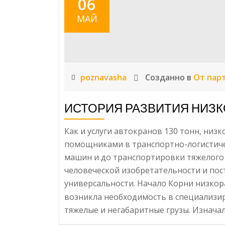
06
как
МАЙ
подобрать
и
сочетать
poznavasha
Созданно в
От пар
ИСТОРИЯ РАЗВИТИЯ НИЗ
Как и услуги автокранов 130 тонн, ни
помощниками в транспортно-логистиче
машин и до транспортировки тяжелого
человеческой изобретательности и пос
универсальности. Начало Корни низкор
возникла необходимость в специализи
тяжелые и негабаритные грузы. Изнача