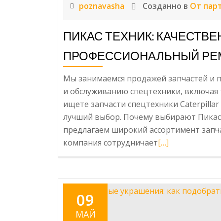
poznavasha
Созданно в
От пар
ПИКАС ТЕХНИК: КАЧЕСТВЕ
ПРОФЕССИОНАЛЬНЫЙ РЕ
Мы занимаемся продажей запчастей и п
и обслуживанию спецтехники, включая так
ищете запчасти спецтехники Cater­pil­l
лучший выбор. Почему выбирают Пикас
предлагаем широкий ассортимент запчаст
компания сотрудничает
Читать
[…]
больше
про
Пикас
Техник:
09
Качественные
МАЙ
запчасти