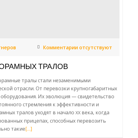
тнеров
Комментарии отсутствуют
КОРАМНЫХ ТРАЛОВ
зкорамные тралы стали незаменимыми
ской отрасли. От перевозки крупногабаритных
 оборудования. Их эволюция — свидетельство
тоянного стремления к эффективности и
амных тралов уходят в начало
века, когда
XX
рованных прицепах, способных перевозить
льно такие
Читать
[…]
больше