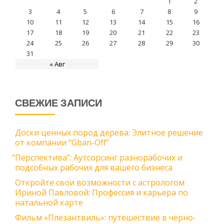
1
2
3
4
5
6
7
8
9
10
11
12
13
14
15
16
17
18
19
20
21
22
23
24
25
26
27
28
29
30
31
« Авг
СВЕЖИЕ ЗАПИСИ
Доски ценных пород дерева: Элитное решение
от компании “Gban-Off”
“
Перспектива”: Аутсорсинг разнорабочих и
подсобных рабочих для вашего бизнеса
Откройте свои возможности с астрологом
Ириной Павловой: Профессия и карьера по
натальной карте
Фильм «Плезантвиль»: путешествие в черно-