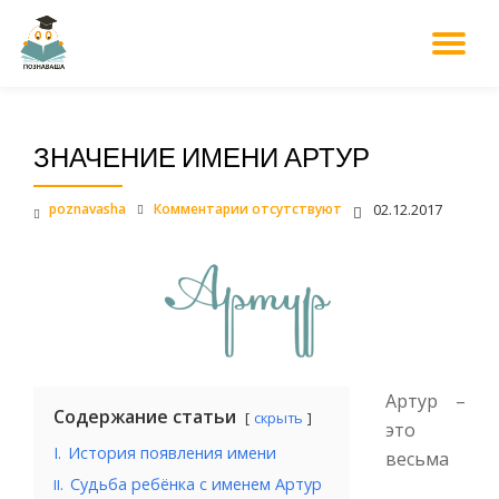
М
Перейти
к
НА
содержанию
ЗНАЧЕНИЕ ИМЕНИ АРТУР
poznavasha
Комментарии отсутствуют
02.12.2017
Артур –
Содержание статьи
скрыть
это
I.
История появления имени
весьма
.
Судьба ребёнка с именем Артур
II