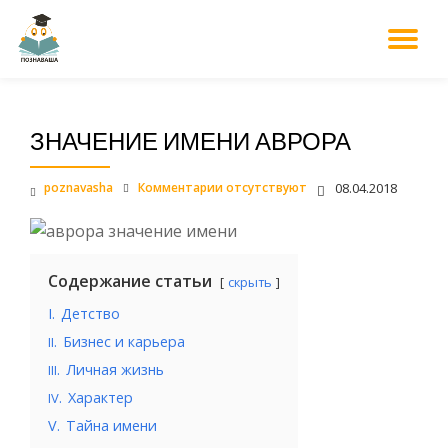
М
Перейти
к
НА
содержанию
ЗНАЧЕНИЕ ИМЕНИ АВРОРА
poznavasha
Комментарии отсутствуют
08.04.2018
Содержание статьи
скрыть
I.
Детство
.
Бизнес и карьера
II
.
Личная жизнь
III
.
Характер
IV
V.
Тайна имени