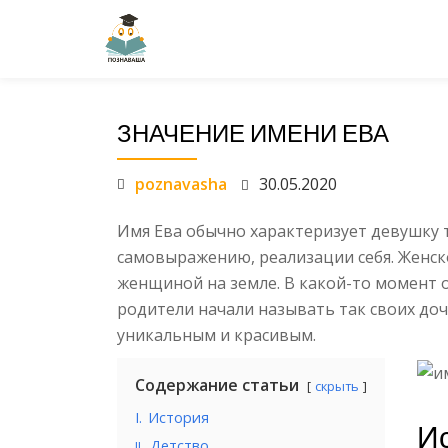
Перейти
к
содержанию
ЗНАЧЕНИЕ ИМЕНИ ЕВА
poznavasha
30.05.2020
Имя Ева обычно характеризует девушку 
самовыражению, реализации себя. Женско
женщиной на земле. В какой-то момент 
родители начали называть так своих доч
уникальным и красивым.
Содержание статьи
скрыть
I.
История
И
.
Детство
II