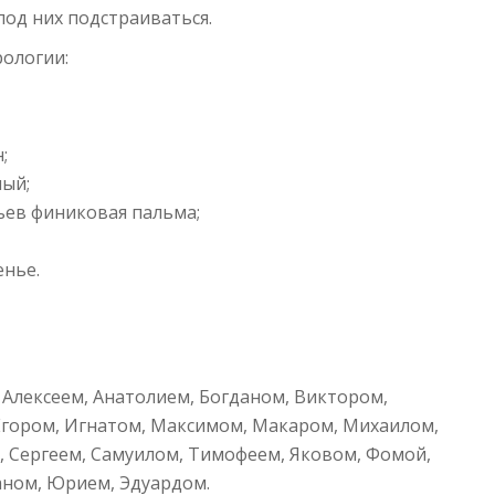
под них подстраиваться.
рологии:
н;
ный;
вьев финиковая пальма;
енье.
 Алексеем, Анатолием, Богданом, Виктором,
Егором, Игнатом, Максимом, Макаром, Михаилом,
 Сергеем, Самуилом, Тимофеем, Яковом, Фомой,
аном, Юрием, Эдуардом.