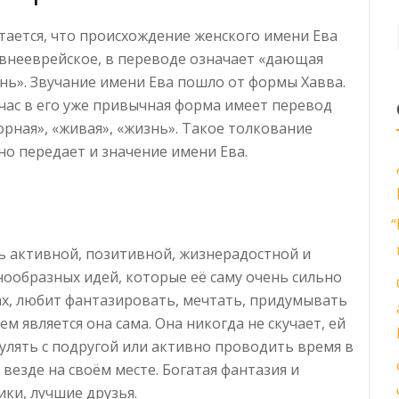
тается, что происхождение женского имени Ева
внееврейское, в переводе означает «дающая
нь». Звучание имени Ева пошло от формы Хавва.
час в его уже привычная форма имеет перевод
орная», «живая», «жизнь». Такое толкование
но передает и значение имени Ева.
“
нь активной, позитивной, жизнерадостной и
нообразных идей, которые её саму очень сильно
ах, любит фантазировать, мечтать, придумывать
м является она сама. Она никогда не скучает, ей
гулять с подругой или активно проводить время в
везде на своём месте. Богатая фантазия и
ики, лучшие друзья.