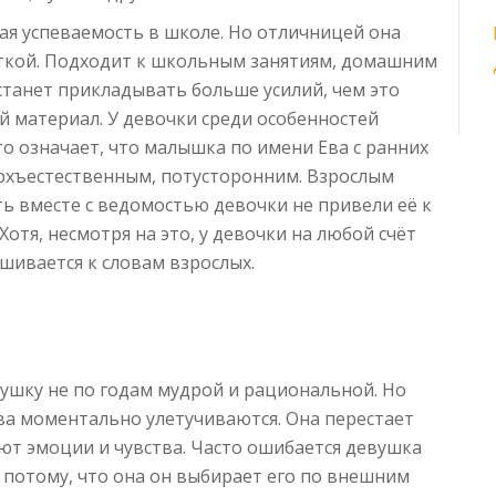
ая успеваемость в школе. Но отличницей она
сткой. Подходит к школьным занятиям, домашним
 станет прикладывать больше усилий, чем это
й материал. У девочки среди особенностей
о означает, что малышка по имени Ева с ранних
ерхъестественным, потусторонним. Взрослым
ть вместе с ведомостью девочки не привели её к
отя, несмотря на это, у девочки на любой счёт
ушивается к словам взрослых.
ушку не по годам мудрой и рациональной. Но
тва моментально улетучиваются. Она перестает
ют эмоции и чувства. Часто ошибается девушка
е потому, что она он выбирает его по внешним