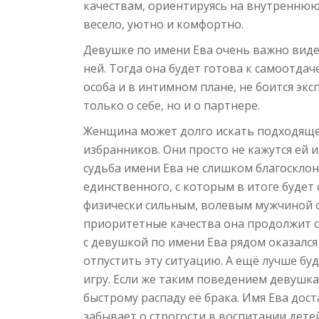
качествам, ориентируясь на внутреннюю
весело, уютно и комфортно.
Девушке по имени Ева очень важно вид
ней. Тогда она будет готова к самоотд
особа и в интимном плане, не боится экс
только о себе, но и о партнере.
Женщина может долго искать подходяще
избранников. Они просто не кажутся ей и
судьба имени Ева не слишком благосклонн
единственного, с которым в итоге будет 
физически сильным, волевым мужчиной с
приоритетные качества она продолжит с 
с девушкой по имени Ева рядом оказался
отпустить эту ситуацию. А ещё лучше буд
игру. Если же таким поведением девушк
быстрому распаду её брака. Имя Ева дос
забывает о строгости в воспитании детей