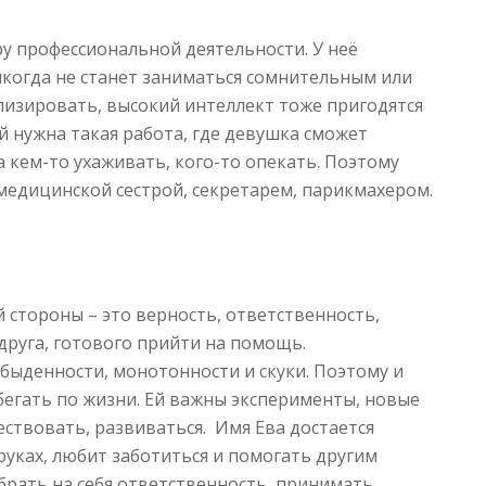
у профессиональной деятельности. У неё
когда не станет заниматься сомнительным или
лизировать, высокий интеллект тоже пригодятся
й нужна такая работа, где девушка сможет
а кем-то ухаживать, кого-то опекать. Поэтому
медицинской сестрой, секретарем, парикмахером.
 стороны – это верность, ответственность,
друга, готового прийти на помощь.
быденности, монотонности и скуки. Поэтому и
бегать по жизни. Ей важны эксперименты, новые
ствовать, развиваться. Имя Ева достается
руках, любит заботиться и помогать другим
 брать на себя ответственность, принимать