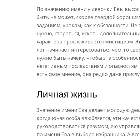
По значению имени у девочки Евы высок
быть не может, скорее твердой хороши
заданиям, урокам, как к обязанности. Не
нужно, стараться, искать дополнительны
характера прослеживается мистицизм. Эт
лет начинает интересоваться чем-то св
нужно быть начеку, чтобы эта особеннос
негативным последствиям и опасностям. Х
есть своё мнение, она редко даже присл
Личная жизнь
Значение имени Ева делает молодую дев
когда юная особа влюбляется, эти качес
руководствоваться разумом, ею управля
по имени Ева в выборе избранника. А вс