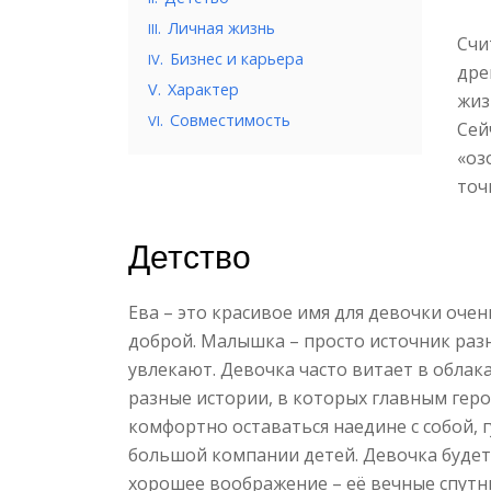
.
Личная жизнь
III
Счи
.
Бизнес и карьера
IV
дре
V.
Характер
жиз
.
Совместимость
VI
Сей
«оз
точ
Детство
Ева – это красивое имя для девочки оче
доброй. Малышка – просто источник раз
увлекают. Девочка часто витает в облак
разные истории, в которых главным герое
комфортно оставаться наедине с собой, 
большой компании детей. Девочка будет 
хорошее воображение – её вечные спутн