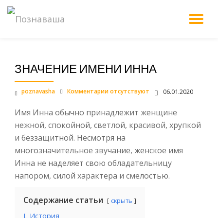
М
Перейти
к
НА
содержанию
ЗНАЧЕНИЕ ИМЕНИ ИННА
poznavasha
Комментарии отсутствуют
06.01.2020
Имя Инна обычно принадлежит женщине
нежной, спокойной, светлой, красивой, хрупкой
и беззащитной. Несмотря на
многозначительное звучание, женское имя
Инна не наделяет свою обладательницу
напором, силой характера и смелостью.
Содержание статьи
скрыть
I.
История