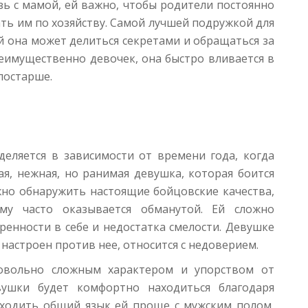
зь с мамой, ей важно, чтобы родители постоянно
ать им по хозяйству. Самой лучшей подружкой для
й она может делиться секретами и обращаться за
реимущественно девочек, она быстро вливается в
постарше.
еляется в зависимости от времени года, когда
ая, нежная, но ранимая девушка, которая боится
жно обнаружить настоящие бойцовские качества,
му часто оказывается обманутой. Ей сложно
ренности в себе и недостатка смелости. Девушке
настроен против нее, относится с недоверием.
овольно сложным характером и упорством от
ушки будет комфортно находиться благодаря
аходить общий язык ей проще с мужским полом,