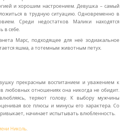
ргией и хорошим настроением. Девушка – самый
оложиться в трудную ситуацию. Одновременно в
овием. Среди недостатков Малики находятся
 в себе.
анета Марс, подходящее для неё зодиакальное
тается яшма, а тотемным животным петух.
евушку прекрасным воспитанием и уважением к
в любовных отношениях она никогда не обидит.
влюбляясь, теряют голову. К выбору мужчины
оценивая все плюсы и минусы его характера. Со
привыкает, начинает испытывать влюбленность.
мени Николь
.