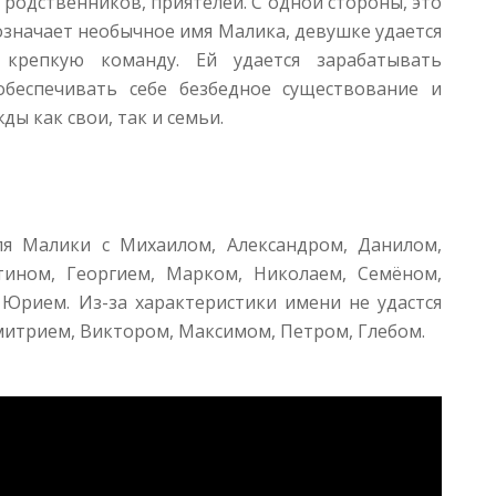
, родственников, приятелей. С одной стороны, это
бозначает необычное имя Малика, девушке удается
крепкую команду. Ей удается зарабатывать
обеспечивать себе безбедное существование и
ы как свои, так и семьи.
ля Малики с Михаилом, Александром, Данилом,
тином, Георгием, Марком, Николаем, Семёном,
 Юрием. Из-за характеристики имени не удастся
итрием, Виктором, Максимом, Петром, Глебом.