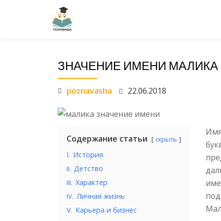
Перейти
к
содержанию
ЗНАЧЕНИЕ ИМЕНИ МАЛИКА
poznavasha
22.06.2018
Имя
Содержание статьи
скрыть
бу
I.
История
пр
.
Детство
II
дал
.
Характер
име
III
под
.
Личная жизнь
IV
Мал
V.
Карьера и бизнес