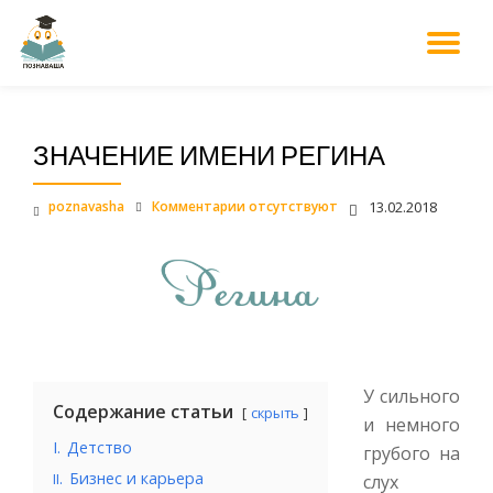
М
Перейти
к
НА
содержанию
ЗНАЧЕНИЕ ИМЕНИ РЕГИНА
poznavasha
Комментарии отсутствуют
13.02.2018
У сильного
Содержание статьи
скрыть
и немного
I.
Детство
грубого на
.
Бизнес и карьера
II
слух