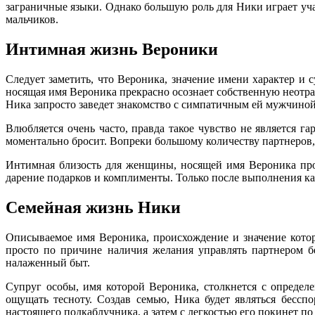
заграничные языки. Однако большую роль для Ники играет у
мальчиков.
Интимная жизнь Вероники
Следует заметить, что Вероника, значение имени характер и 
носящая имя Вероника прекрасно осознает собственную неотра
Ника запросто заведет знакомство с симпатичным ей мужчиной 
Влюбляется очень часто, правда такое чувство не является 
моментально бросит. Вопреки большому количеству партнеров,
Интимная близость для женщины, носящей имя Вероника про
дарение подарков и комплименты. Только после выполнения к
Семейная жизнь Ники
Описываемое имя Вероника, происхождение и значение котор
просто по причине наличия желания управлять партнером бе
налаженный быт.
Супруг особы, имя которой Вероника, столкнется с определ
ощущать тесноту. Создав семью, Ника будет являться бессп
настоящего подкаблучника, а затем с легкостью его покинет по