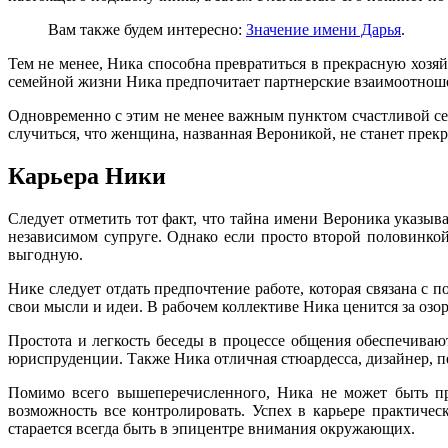
Вам также будем интересно:
Значение имени Дарья
.
Тем не менее, Ника способна превратиться в прекрасную хозяй
семейной жизни Ника предпочитает партнерские взаимоотноше
Одновременно с этим не менее важным пунктом счастливой сем
случиться, что женщина, названная Вероникой, не станет прек
Карьера Ники
Следует отметить тот факт, что тайна имени Вероника указыв
независимом супруге. Однако если просто второй половинко
выгодную.
Нике следует отдать предпочтение работе, которая связана 
свои мысли и идеи. В рабочем коллективе Ника ценится за озо
Простота и легкость беседы в процессе общения обеспечива
юриспруденции. Также Ника отличная стюардесса, дизайнер, 
Помимо всего вышеперечисленного, Ника не может быть пре
возможность все контролировать. Успех в карьере практиче
старается всегда быть в эпицентре внимания окружающих.