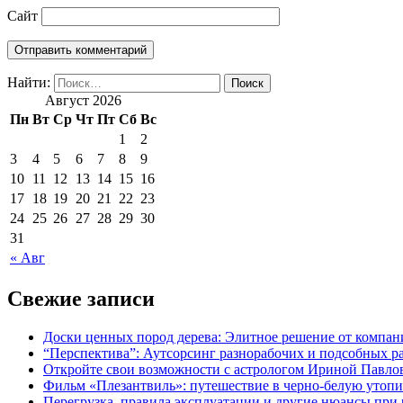
Сайт
Найти:
Август 2026
Пн
Вт
Ср
Чт
Пт
Сб
Вс
1
2
3
4
5
6
7
8
9
10
11
12
13
14
15
16
17
18
19
20
21
22
23
24
25
26
27
28
29
30
31
« Авг
Свежие записи
Доски ценных пород дерева: Элитное решение от компан
“
Перспектива”: Аутсорсинг разнорабочих и подсобных ра
Откройте свои возможности с астрологом Ириной Павлов
Фильм «Плезантвиль»: путешествие в черно-белую утоп
Перегрузка, правила эксплуатации и другие нюансы при