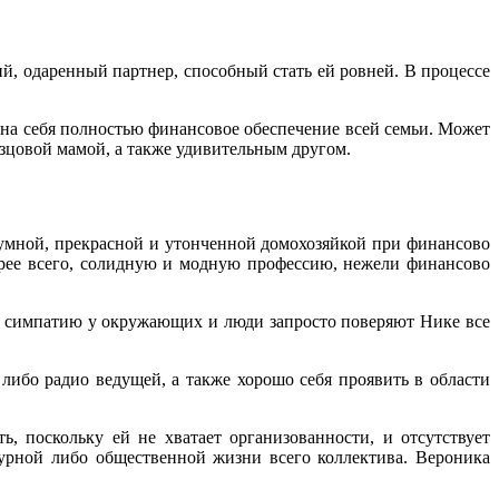
ий, одаренный партнер, способный стать ей ровней. В процессе
 на себя полностью финансовое обеспечение всей семьи. Может
азцовой мамой, а также удивительным другом.
я умной, прекрасной и утонченной домохозяйкой при финансово
орее всего, солидную и модную профессию, нежели финансово
ть симпатию у окружающих и люди запросто поверяют Нике все
ибо радио ведущей, а также хорошо себя проявить в области
 поскольку ей не хватает организованности, и отсутствует
турной либо общественной жизни всего коллектива. Вероника