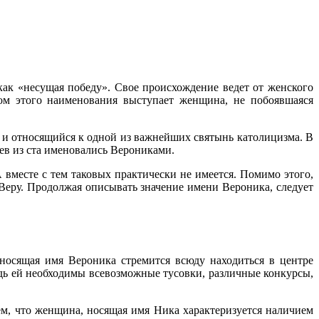
как «несущая победу». Свое происхождение ведет от женского
ом этого наименования выступает женщина, не побоявшаяся
е и относящийся к одной из важнейших святынь католицизма. В
цев из ста именовались Верониками.
А вместе с тем таковых практически не имеется. Помимо этого,
Веру. Продолжая описывать значение имени Вероника, следует
осящая имя Вероника стремится всюду находиться в центре
дь ей необходимы всевозможные тусовки, различные конкурсы,
ем, что женщина, носящая имя Ника характеризуется наличием