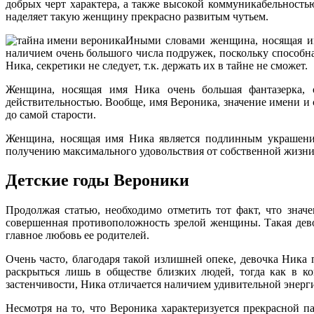
добрых черт характера, а также высокой коммуникабельность
наделяет такую женщину прекрасно развитым чутьем.
Иными словами женщина, носящая им
наличием очень большого числа подружек, поскольку способн
Ника, секретики не следует, т.к. держать их в тайне не сможет.
Женщина, носящая имя Ника очень большая фантазерка,
действительностью. Вообще, имя Вероника, значение имени и
до самой старости.
Женщина, носящая имя Ника является подлинным украшение
получению максимального удовольствия от собственной жизни, 
Детские годы Вероники
Продолжая статью, необходимо отметить тот факт, что знач
совершенная противоположность зрелой женщины. Такая девоч
главное любовь ее родителей.
Очень часто, благодаря такой излишней опеке, девочка Ника
раскрыться лишь в обществе близких людей, тогда как в к
застенчивости, Ника отличается наличием удивительной энерг
Несмотря на то, что Вероника характеризуется прекрасной п