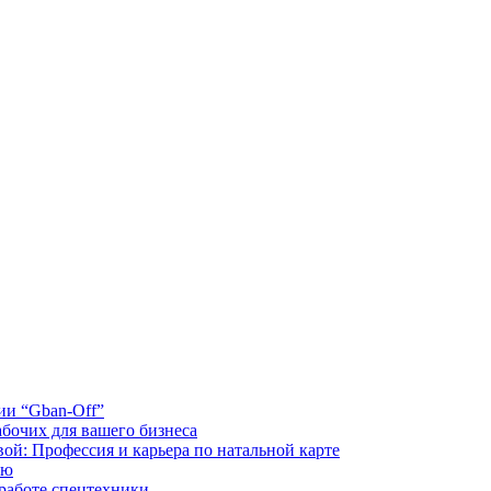
ии “Gban-Off”
бочих для вашего бизнеса
ой: Профессия и карьера по натальной карте
ию
 работе спецтехники