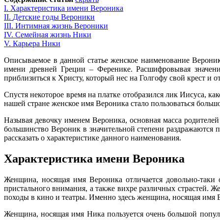
I.
Характеристика имени Вероника
II
.
Детские годы Вероники
III
.
Интимная жизнь Вероники
IV
.
Семейная жизнь Ники
V.
Карьера Ники
Описываемое в данной статье женское наименование Вероника
имени древней Греции – Ференике. Расшифровывая значение
приблизиться к Христу, который нес на Голгофу свой крест и от
Спустя некоторое время на платке отобразился лик Иисуса, к
нашей стране женское имя Вероника стало пользоваться больш
Называя девочку именем Вероника, основная масса родителей п
большинство Вероник в значительной степени раздражаются п
рассказать о характеристике данного наименования.
Характеристика имени Вероника
Женщина, носящая имя Вероника отличается довольно-таки 
пристального внимания, а также вихре различных страстей. 
походы в кино и театры. Именно здесь женщина, носящая имя В
Женщина, носящая имя Ника пользуется очень большой популя