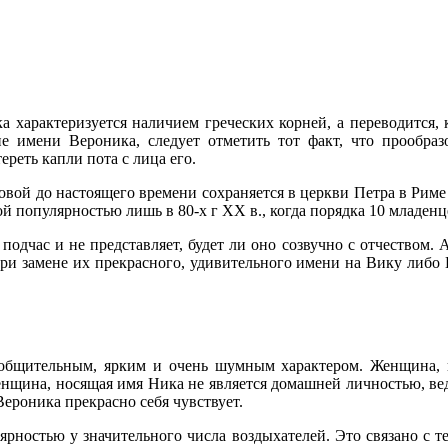
 характеризуется наличием греческих корней, а переводится, 
 имени Вероника, следует отметить тот факт, что прообраз
ереть капли пота с лица его.
аковой до настоящего времени сохраняется в церкви Петра в Рим
ой популярностью лишь в 80‑х г
XX
в., когда порядка 10 младен
одчас и не представляет, будет ли оно созвучно с отчеством. 
ри замене их прекрасного, удивительного имени на Вику либо 
общительным, ярким и очень шумным характером. Женщина, н
Женщина, носящая имя Ника не является домашней личностью, ве
ероника прекрасно себя чувствует.
рностью у значительного числа воздыхателей. Это связано с т