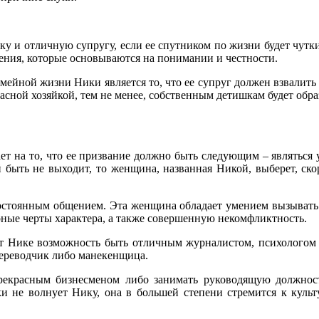
ку и отличную супругу, если ее спутником по жизни будет чутк
ния, которые основываются на понимании и честности.
ейной жизни Ники является то, что ее супруг должен взвалить
расной хозяйкой, тем не менее, собственным детишкам будет обр
ает на то, что ее призвание должно быть следующим – являтьс
й быть не выходит, то женщина, названная Никой, выберет, ск
с постоянным общением. Эта женщина обладает умением вызыва
рные черты характера, а также совершенную некомфликтность.
ют Нике возможность быть отличным журналистом, психологом л
переводчик либо манекенщица.
красным бизнесменом либо занимать руководящую должность,
ски не волнует Нику, она в большей степени стремится к куль