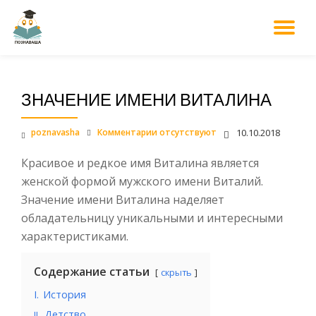
М
Перейти
к
НА
содержанию
ЗНАЧЕНИЕ ИМЕНИ ВИТАЛИНА
poznavasha
Комментарии отсутствуют
10.10.2018
Красивое и редкое имя Виталина является
женской формой мужского имени Виталий.
Значение имени Виталина наделяет
обладательницу уникальными и интересными
характеристиками.
Содержание статьи
скрыть
I.
История
.
Детство
II