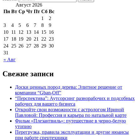
Август 2026
Пн
Вт
Ср
Чт
Пт
Сб
Вс
1
2
3
4
5
6
7
8
9
10
11
12
13
14
15
16
17
18
19
20
21
22
23
24
25
26
27
28
29
30
31
« Авг
Свежие записи
Доски ценных пород дерева: Элитное решение от
компании “Gban-Off”
“
Перспектива”: Аутсорсинг разнорабочих и подсобных
рабочих для вашего бизнеса
Откройте свои возможности с астрологом Ириной
Павловой: Профессия и карьера по натальной карте
Фильм «Плезантвиль»: путешествие в черно-белую
утопию
Перегрузка, правила эксплуатации и другие нюансы
при работе спецтехники