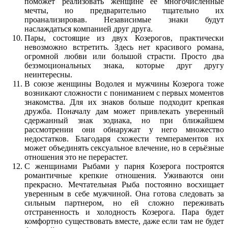
поможет реализовать женщине ее многочисленные
мечты, но предварительно тщательно их
проанализировав. Независимые знаки будут
наслаждаться компанией друг друга.
Пары, состоящие из двух Козерогов, практически
невозможно встретить. Здесь нет красивого романа,
огромной любви или большой страсти. Просто два
безэмоциональных знака, которые друг другу
неинтересны.
В союзе женщины Водолея и мужчины Козерога тоже
возникают сложности с пониманием с первых моментов
знакомства. Для их знаков больше подходит крепкая
дружба. Поначалу дам может привлекать уверенный
сдержанный знак зодиака, но при ближайшем
рассмотрении они обнаружат у него множество
недостатков. Благодаря схожести темпераментов их
может объединять сексуальное влечение, но в серьёзные
отношения это не перерастет.
С женщинами Рыбами у парня Козерога построятся
романтичные крепкие отношения. Уживаются они
прекрасно. Мечтательная Рыба постоянно восхищает
уверенным в себе мужчиной. Она готова следовать за
сильным партнером, но ей сложно переживать
отстраненность и холодность Козерога. Пара будет
комфортно существовать вместе, даже если там не будет