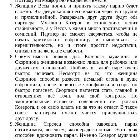
Поэтому им комфортно находиться вместе.
Женщину Весы понять и принять такому парню будет
сложно. Эта девушка для него кажется чересчур грубой
и прямолинейной. Раздражать друг друга будут оба
партнера. Мужчина Козерог в отношениях ценит
стабильность, а у Весов в жизни много противоречий и
сомнений. Партнер не сможет сдержаться, чтобы не
начать критиковать избранницу и высмеивать за
нерешительность, но и итоге простит недостатки,
списав их на женские слабости.
Совместимость знаков для Козерога мужчины и
Скорпиона женщины возможно лишь для рабочих или
дружеских отношений. Любовь в такой паре очень
быстро исчезает. Несмотря на то, что женщина
Скорпион способна развести немалый огонь в душе
избранника, после первого же конфликта и ссоры он
быстро погаснет. Скорпион пытается стать главной в
отношениях, всё взять под свой контроль. Но
эмоциональные всплески совершенно не трогают
Козерога, и он свою власть ни за что не отдаст. В таком
союзе партнерам нужно учится прислушиваться
друг другу.
Женщина Стрелец способна завоевать парня
оптимизмом, весельем, жизнерадостностью. Этот знак
способен вдохновить парня. Именно Козерог мужчина