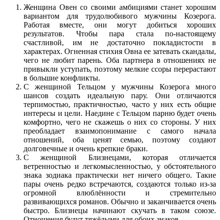
Женщина Овен со своими амбициями станет хорошим
вариантом для трудолюбивого мужчины Козерога.
Работая вместе, они могут добиться хороших
результатов. Чтобы пара стала по-настоящему
счастливой, им не достаточно покладистости в
характерах. Огненная стихия Овна ее затевать скандалы,
чего не любит парень. Оба партнера в отношениях не
привыкли уступать, поэтому мелкие ссоры перерастают
в большие конфликты.
С женщиной Тельцом у мужчины Козерога много
шансов создать идеальную пару. Они отличаются
терпимостью, практичностью, часто у них есть общие
интересы и цели. Наедине с Тельцом парню будет очень
комфортно, чего не скажешь о них со стороны. У них
преобладает взаимопонимание с самого начала
отношений, оба ценят семью, поэтому создают
долговечные и очень крепкие браки.
С женщиной Близнецами, которая отличается
ветренностью и легкомысленностью, у обстоятельного
знака зодиака практически нет ничего общего. Такие
пары очень редко встречаются, создаются только из-за
огромной влюблённости и стремительно
развивающихся романов. Обычно и заканчивается очень
быстро. Близнецы начинают скучать в таком союзе.
Отношения будут тяжёлыми для обоих знаков.