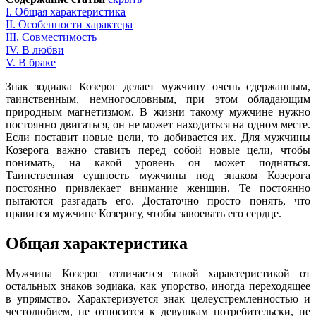
I.
Общая характеристика
II
.
Особенности характера
III
.
Совместимость
IV
.
В любви
V.
В браке
Знак зодиака Козерог делает мужчину очень сдержанным,
таинственным, немногословным, при этом обладающим
природным магнетизмом. В жизни такому мужчине нужно
постоянно двигаться, он не может находиться на одном месте.
Если поставит новые цели, то добивается их. Для мужчины
Козерога важно ставить перед собой новые цели, чтобы
понимать, на какой уровень он может подняться.
Таинственная сущность мужчины под знаком Козерога
постоянно привлекает внимание женщин. Те постоянно
пытаются разгадать его. Достаточно просто понять, что
нравится мужчине Козерогу, чтобы завоевать его сердце.
Общая характеристика
Мужчина Козерог отличается такой характеристикой от
остальных знаков зодиака, как упорство, иногда переходящее
в упрямство. Характеризуется знак целеустремленностью и
честолюбием, не относится к девушкам потребительски, не