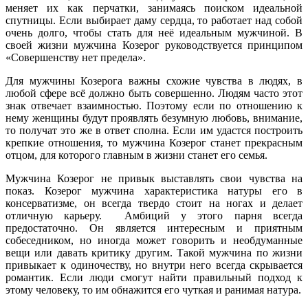
меняет их как перчатки, занимаясь поиском идеальной
спутницы. Если выбирает даму сердца, то работает над собой
очень долго, чтобы стать для неё идеальным мужчиной. В
своей жизни мужчина Козерог руководствуется принципом
«Совершенству нет предела».
Для мужчины Козерога важны схожие чувства в людях, в
любой сфере всё должно быть совершенно. Людям часто этот
знак отвечает взаимностью. Поэтому если по отношению к
нему женщины будут проявлять безумную любовь, внимание,
то получат это же в ответ сполна. Если им удастся построить
крепкие отношения, то мужчина Козерог станет прекрасным
отцом, для которого главным в жизни станет его семья.
Мужчина Козерог не привык выставлять свои чувства на
показ. Козерог мужчина характеристика натуры его в
консерватизме, он всегда твердо стоит на ногах и делает
отличную карьеру. Амбиций у этого парня всегда
предостаточно. Он является интересным и приятным
собеседником, но иногда может говорить и необдуманные
вещи или давать критику другим. Такой мужчина по жизни
привыкает к одиночеству, но внутри него всегда скрывается
романтик. Если люди смогут найти правильный подход к
этому человеку, то им обнажится его чуткая и ранимая натура.