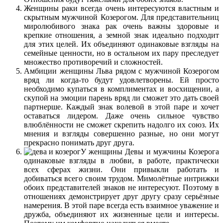
Женщины раки всегда очень интересуются властным и
скрытным мужчиной Козерогом. Для представительниц
миролюбивого знака рак очень важны здоровые и
крепкие отношения, а земной знак идеально подходит
для этих целей. Их объединяют одинаковые взгляды на
семейные ценности, но в остальном их пару преследует
множество противоречий и сложностей.
Амбиции женщины Льва рядом с мужчиной Козерогом
вряд ли когда-то будут удовлетворены. Ей просто
необходимо купаться в комплиментах и восхищении, а
скупой на эмоции парень вряд ли сможет это дать своей
партнерше. Каждый знак волевой в этой паре и хочет
оставаться лидером. Даже очень сильное чувство
влюблённости не сможет скрепить надолго их союз. Их
мнения и взгляды совершенно разные, но они могут
прекрасно понимать друг друга.
У женщины Девы и мужчины Козерога
одинаковые взгляды в любви, в работе, практически
всех сферах жизни. Они привыкли работать и
добиваться всего своим трудом. Мимолётные интрижки
обоих представителей знаков не интересуют. Поэтому в
отношениях демонстрирует друг другу сразу серьёзные
намерения. В этой паре всегда есть взаимное уважение и
дружба, объединяют их жизненные цели и интересы.