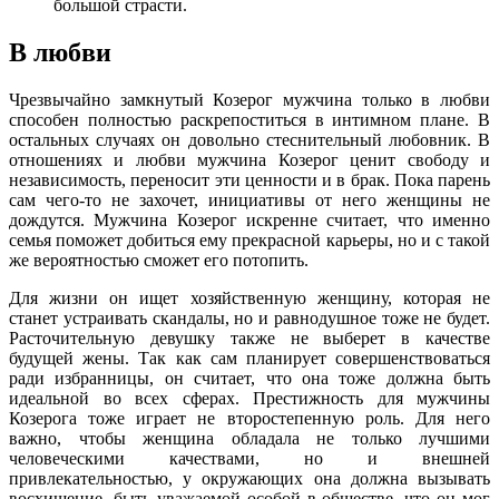
большой страсти.
В любви
Чрезвычайно замкнутый Козерог мужчина только в любви
способен полностью раскрепоститься в интимном плане. В
остальных случаях он довольно стеснительный любовник. В
отношениях и любви мужчина Козерог ценит свободу и
независимость, переносит эти ценности и в брак. Пока парень
сам чего-то не захочет, инициативы от него женщины не
дождутся. Мужчина Козерог искренне считает, что именно
семья поможет добиться ему прекрасной карьеры, но и с такой
же вероятностью сможет его потопить.
Для жизни он ищет хозяйственную женщину, которая не
станет устраивать скандалы, но и равнодушное тоже не будет.
Расточительную девушку также не выберет в качестве
будущей жены. Так как сам планирует совершенствоваться
ради избранницы, он считает, что она тоже должна быть
идеальной во всех сферах. Престижность для мужчины
Козерога тоже играет не второстепенную роль. Для него
важно, чтобы женщина обладала не только лучшими
человеческими качествами, но и внешней
привлекательностью, у окружающих она должна вызывать
восхищение, быть уважаемой особой в обществе, что он мог