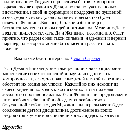
планированием бюджета и решением бытовых вопросов
гораздо лучше справится Дева, а вот за получение новых
впечатлений, новой информации и поддержание душевной
атмосферы в семье с удовольствием и легкостью будет
отвечать Женщина-Близнец. С такой избранницей,
бесконечным генератором идей и оптимизма, Мужчине-Деве
вряд ли придется скучать. Да и Женщине, несомненно, будет
приятно, что рядом с ней такой сильный, надежный и верный
партнер, на которого можно без опасений рассчитывать
в жизни.
Вам также будет интересно:
Дева и Стрелец
.
Если Девы и Близнецы все-таки решились на официальное
закрепление своих отношений и научились достигать
компромисса в делах, то появление детей в такой паре вновь
обострит их взаимные упреки. Каждый из них исходит из
своего видения подходов к воспитанию, и эти подходы
абсолютно противоположны. Если Женщина не предъявляет к
ним особых требований и обладает способностью к
безусловной любви, то для Мужчины на первом месте будет
соблюдение детьми дисциплины, достижение высоких
результатов в учебе и воспитание в них лидерских качеств.
Дружба