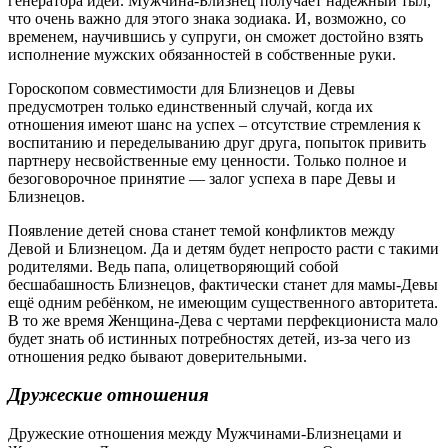
генератора идей. Мужчина-Близнец получает надёжный тыл,
что очень важно для этого знака зодиака. И, возможно, со
временем, научившись у супруги, он сможет достойно взять
исполнение мужских обязанностей в собственные руки.
Гороскопом совместимости для Близнецов и Девы
предусмотрен только единственный случай, когда их
отношения имеют шанс на успех – отсутствие стремления к
воспитанию и переделыванию друг друга, попыток привить
партнеру несвойственные ему ценности. Только полное и
безоговорочное принятие — залог успеха в паре Девы и
Близнецов.
Появление детей снова станет темой конфликтов между
Девой и Близнецом. Да и детям будет непросто расти с такими
родителями. Ведь папа, олицетворяющий собой
бесшабашность Близнецов, фактически станет для мамы-Девы
ещё одним ребёнком, не имеющим существенного авторитета.
В то же время Женщина-Дева с чертами перфекциониста мало
будет знать об истинных потребностях детей, из-за чего из
отношения редко бывают доверительными.
Дружеские отношения
Дружеские отношения между Мужчинами-Близнецами и