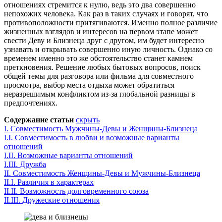
отношениях стремится к нулю, ведь это два совершенно
непохожих человека. Как раз в таких случаях и говорят, что
противоположности притягиваются. Именно полное различие
жизненных взглядов и интересов на первом этапе может
свести Деву и Близнеца друг с другом, им будет интересно
узнавать и открывать совершенно иную личность. Однако со
временем именно это же обстоятельство станет камнем
преткновения. Решение любых бытовых вопросов, поиск
общей темы для разговора или фильма для совместного
просмотра, выбор места отдыха может обратиться
неразрешимым конфликтом из-за глобальной разницы в
предпочтениях.
Содержание статьи
скрыть
I.
Совместимость Мужчины-Девы и Женщины-Близнеца
I.I.
Совместимость в любви и возможные варианты
отношений
I.
II
.
Возможные варианты отношений
I.
III
.
Дружба
II
.
Совместимость Женщины-Девы и Мужчины-Близнеца
II
.I.
Различия в характерах
II
.
II
.
Возможность долговременного союза
II
.
III
.
Дружеские отношения