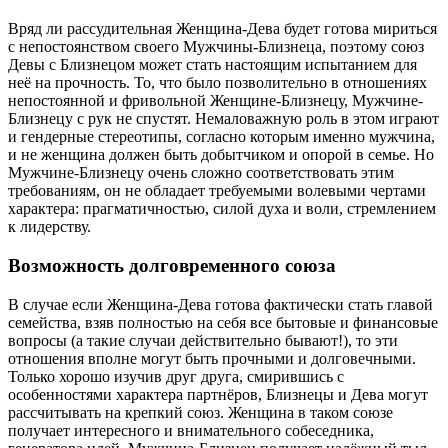
Вряд ли рассудительная Женщина-Дева будет готова мириться
с непостоянством своего Мужчины-Близнеца, поэтому союз
Девы с Близнецом может стать настоящим испытанием для
неё на прочность. То, что было позволительно в отношениях
непостоянной и фривольной Женщине-Близнецу, Мужчине-
Близнецу с рук не спустят. Немаловажную роль в этом играют
и гендерные стереотипы, согласно которым именно мужчина,
и не женщина должен быть добытчиком и опорой в семье. Но
Мужчине-Близнецу очень сложно соответствовать этим
требованиям, он не обладает требуемыми волевыми чертами
характера: прагматичностью, силой духа и воли, стремлением
к лидерству.
Возможность долговременного союза
В случае если Женщина-Дева готова фактически стать главой
семейства, взяв полностью на себя все бытовые и финансовые
вопросы (а такие случаи действительно бывают!), то эти
отношения вполне могут быть прочными и долговечными.
Только хорошо изучив друг друга, смирившись с
особенностями характера партнёров, Близнецы и Дева могут
рассчитывать на крепкий союз. Женщина в таком союзе
получает интересного и внимательного собеседника,