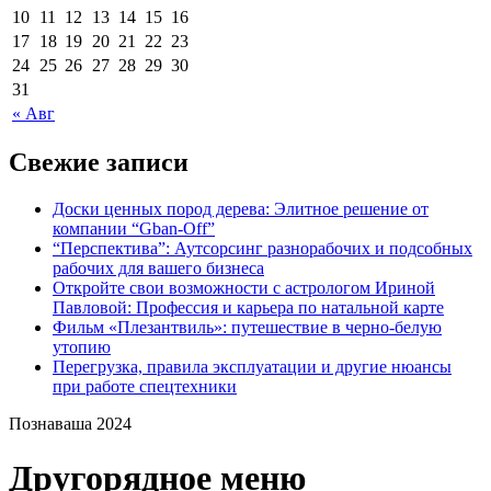
10
11
12
13
14
15
16
17
18
19
20
21
22
23
24
25
26
27
28
29
30
31
« Авг
Свежие записи
Доски ценных пород дерева: Элитное решение от
компании “Gban-Off”
“
Перспектива”: Аутсорсинг разнорабочих и подсобных
рабочих для вашего бизнеса
Откройте свои возможности с астрологом Ириной
Павловой: Профессия и карьера по натальной карте
Фильм «Плезантвиль»: путешествие в черно-белую
утопию
Перегрузка, правила эксплуатации и другие нюансы
при работе спецтехники
Познаваша 2024
Другорядное меню