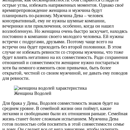
острые углы, избежать напряженных моментов. Однако своё
времяпрепровождение женщина и мужчина будут
планировать по-разному. Мужчина Дева – человек
консервативный, ему не нужны шумные компании,
вечеринки или приключения, особенно, когда он нашел
возлюбленную. Но женщина очень быстро заскучает, находясь
постоянно в компании своего молодого человека. Ей нужны
встречи с подругами, друзьями. Поэтому чаще всего на
встречи она будет приходить без второй половинки. В этом
случае не избежать ревности со стороны мужчины, что тоже
будет влиять негативно на их совместимость. Ради сохранения
отношений и совместимости женщине нужно постараться
хотя бы немного изменить свои привычки, быть более
открытой, честной со своим мужчиной, не давать ему поводов
для ревности.
Женщина Водолей
Для брака у Девы, Водолея совместимость знаков будет на
среднем уровне. В семейной жизни они поймут, какие
легкими и свободными были их отношения раньше. Семейная
жизнь станет более сложным испытанием. Мужчина Дева
готов полностью себя посвятить в этой совместимости семье
и дому. Он сделает все от него зависящее, чтобы укрепить