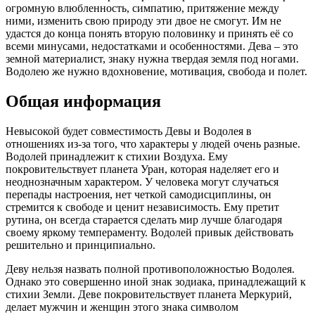
огромную влюбленность, симпатию, притяжение между
ними, изменить свою природу эти двое не смогут. Им не
удастся до конца понять вторую половинку и принять её со
всеми минусами, недостатками и особенностями. Дева – это
земной материалист, знаку нужна твердая земля под ногами.
Водолею же нужно вдохновение, мотивация, свобода и полет.
Общая информация
Невысокой будет совместимость Девы и Водолея в
отношениях из-за того, что характеры у людей очень разные.
Водолей принадлежит к стихии Воздуха. Ему
покровительствует планета Уран, которая наделяет его и
неоднозначным характером. У человека могут случаться
перепады настроения, нет четкой самодисциплины, он
стремится к свободе и ценит независимость. Ему претит
рутина, он всегда старается сделать мир лучше благодаря
своему яркому темпераменту. Водолей привык действовать
решительно и принципиально.
Деву нельзя назвать полной противоположностью Водолея.
Однако это совершенно иной знак зодиака, принадлежащий к
стихии Земли. Деве покровительствует планета Меркурий,
делает мужчин и женщин этого знака символом