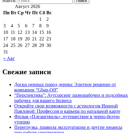
Найти:
Август 2026
Пн
Вт
Ср
Чт
Пт
Сб
Вс
1
2
3
4
5
6
7
8
9
10
11
12
13
14
15
16
17
18
19
20
21
22
23
24
25
26
27
28
29
30
31
« Авг
Свежие записи
Доски ценных пород дерева: Элитное решение от
компании “Gban-Off”
“
Перспектива”: Аутсорсинг разнорабочих и подсобных
рабочих для вашего бизнеса
Откройте свои возможности с астрологом Ириной
Павловой: Профессия и карьера по натальной карте
Фильм «Плезантвиль»: путешествие в черно-белую
утопию
Перегрузка, правила эксплуатации и другие нюансы
при работе спецтехники