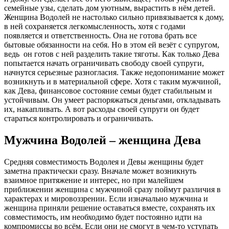
семейные узы, сделать дом уютным, вырастить в нём детей.
Женщина Водолей не настолько сильно привязывается к дому,
в ней сохраняется легкомысленность, хотя с годами
появляется и ответственность. Она не готова брать все
бытовые обязанности на себя. Но в этом ей везёт с супругом,
ведь он готов с ней разделить такие тяготы. Как только Дева
попытается начать ограничивать свободу своей супруги,
начнутся серьезные разногласия. Также недопонимание может
возникнуть и в материальной сфере. Хотя с таким мужчиной,
как Дева, финансовое состояние семьи будет стабильным и
устойчивым. Он умеет распоряжаться деньгами, откладывать
их, накапливать. А вот расходы своей супруги он будет
стараться контролировать и ограничивать.
Мужчина Водолей – женщина Дева
Средняя совместимость Водолея и Девы женщины будет
заметна практически сразу. Вначале может возникнуть
взаимное притяжение и интерес, но при малейшем
приближении женщина с мужчиной сразу поймут различия в
характерах и мировоззрении. Если изначально мужчина и
женщина приняли решение оставаться вместе, сохранять их
совместимость, им необходимо будет постоянно идти на
компромиссы во всём. Если они не смогут в чем-то уступать