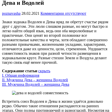
Дева и Водолей
poznavasha
28.02.2021
Комментарии отсутствуют
Знаки зодиака Водолея и Девы вряд ли обретут счастье рядом
друг с другом. Эти люли слишком разные, но могут быстро и
легко найти общий язык, ведь они оба миролюбивые и
практичные. Они ценят во второй половинке все
положительные качества и черты, хотя обладают совершенно
разными привычками, жизненными укладами, характерами,
отличаются даже их ценности, цели, стремления. Ухудшается
совместимость знаков при разной четности размещения в
зодиакальном круге. Разные стихии Земли и Воздуха делают
такую связь ещё менее прочной.
Содержание статьи
скрыть
I.
Общая информация
II
.
Мужчина Дева – женщина Водолей
III
.
Мужчина Водолей – женщина Дева
Встретить союз Водолея и Девы в жизни удаётся довольно
редко. Обычно такие отношения распадаются на ранних
этапах. Они полны противоречий и разногласий. Несмотря на