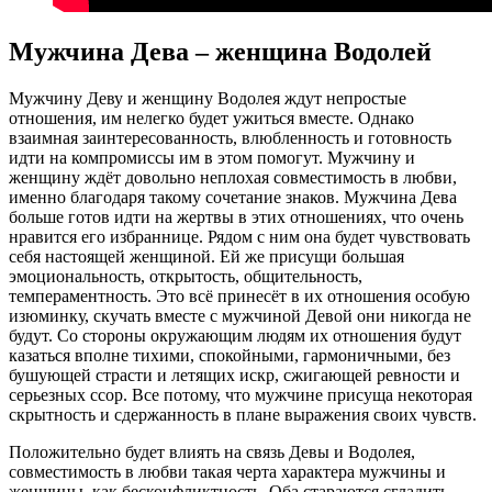
Мужчина Дева – женщина Водолей
Мужчину Деву и женщину Водолея ждут непростые
отношения, им нелегко будет ужиться вместе. Однако
взаимная заинтересованность, влюбленность и готовность
идти на компромиссы им в этом помогут. Мужчину и
женщину ждёт довольно неплохая совместимость в любви,
именно благодаря такому сочетание знаков. Мужчина Дева
больше готов идти на жертвы в этих отношениях, что очень
нравится его избраннице. Рядом с ним она будет чувствовать
себя настоящей женщиной. Ей же присущи большая
эмоциональность, открытость, общительность,
темпераментность. Это всё принесёт в их отношения особую
изюминку, скучать вместе с мужчиной Девой они никогда не
будут. Со стороны окружающим людям их отношения будут
казаться вполне тихими, спокойными, гармоничными, без
бушующей страсти и летящих искр, сжигающей ревности и
серьезных ссор. Все потому, что мужчине присуща некоторая
скрытность и сдержанность в плане выражения своих чувств.
Положительно будет влиять на связь Девы и Водолея,
совместимость в любви такая черта характера мужчины и
женщины, как бесконфликтность. Оба стараются сгладить