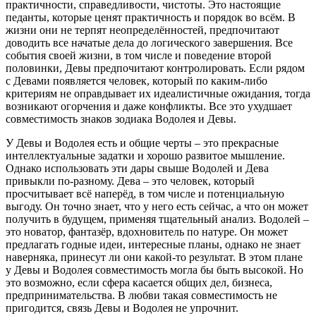
практичности, справедливости, чистоты. Это настоящие
педанты, которые ценят практичность и порядок во всём. В
жизни они не терпят неопределённостей, предпочитают
доводить все начатые дела до логического завершения. Все
события своей жизни, в том числе и поведение второй
половинки, Девы предпочитают контролировать. Если рядом
с Девами появляется человек, который по каким-либо
критериям не оправдывает их идеалистичные ожидания, тогда
возникают огорчения и даже конфликты. Все это ухудшает
совместимость знаков зодиака Водолея и Девы.
У Девы и Водолея есть и общие черты – это прекрасные
интеллектуальные задатки и хорошо развитое мышление.
Однако использовать эти дары свыше Водолей и Дева
привыкли по-разному. Дева – это человек, который
просчитывает всё наперёд, в том числе и потенциальную
выгоду. Он точно знает, что у него есть сейчас, а что он может
получить в будущем, применяя тщательный анализ. Водолей –
это новатор, фантазёр, вдохновитель по натуре. Он может
предлагать годные идеи, интересные планы, однако не знает
наверняка, принесут ли они какой-то результат. В этом плане
у Девы и Водолея совместимость могла бы быть высокой. Но
это возможно, если сфера касается общих дел, бизнеса,
предпринимательства. В любви такая совместимость не
пригодится, связь Девы и Водолея не упрочнит.