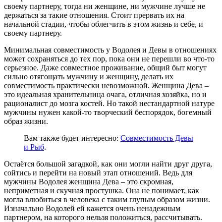
своему партнеру, тогда ни женщине, ни мужчине лучше не
держаться за такие отношения. Стоит прервать их на
начальной стадии, чтобы облегчить в этом жизнь и себе, и
своему партнеру.
Минимальная совместимость у Водолея и Девы в отношениях
может сохраняться до тех пор, пока они не перешли во что-то
серьезное. Даже совместное проживание, общий быт могут
сильно отягощать мужчину и женщину, делать их
совместимость практически невозможной. Женщина Дева –
это идеальная хранительница очага, отличная хозяйка, но и
рационалист до мозга костей. Но такой нестандартной натуре
мужчины нужен какой-то творческий беспорядок, богемный
образ жизни.
Вам также будет интересно:
Совместимость Девы
и Рыб
.
Остаётся большой загадкой, как они могли найти друг друга,
сойтись и перейти на новый этап отношений. Ведь для
мужчины Водолея женщина Дева – это скромная,
неприметная и скучная простушка. Она не понимает, как
могла влюбиться в человека с таким глупым образом жизни.
Изначально Водолей ей кажется очень ненадежным
партнером, на которого нельзя положиться, рассчитывать.