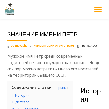
М
Перейти
к
НА
содержанию
ЗНАЧЕНИЕ ИМЕНИ ПЕТР
poznavasha
Комментарии отсутствуют
10.05.2020
Мужское имя Петр среди современных
родителей не так популярно, как раньше. Но до
сих пор можно встретить много его носителей
на территории бывшего СССР.
Содержание статьи
скрыть
Истор
I.
История
ия
.
Детство
II
.
Личная жизнь