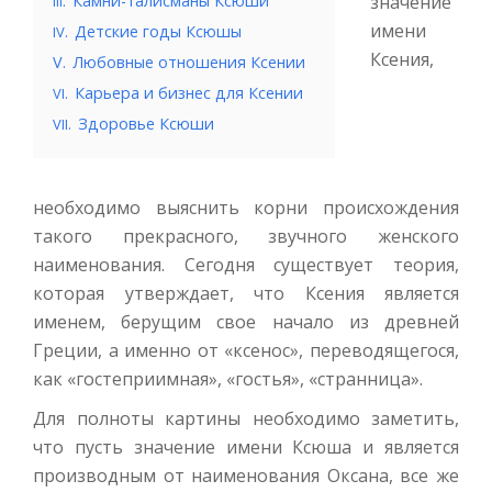
.
Камни-талисманы Ксюши
значение
III
имени
.
Детские годы Ксюшы
IV
Ксения,
V.
Любовные отношения Ксении
.
Карьера и бизнес для Ксении
VI
.
Здоровье Ксюши
VII
необходимо выяснить корни происхождения
такого прекрасного, звучного женского
наименования. Сегодня существует теория,
которая утверждает, что Ксения является
именем, берущим свое начало из древней
Греции, а именно от «ксенос», переводящегося,
как «гостеприимная», «гостья», «странница».
Для полноты картины необходимо заметить,
что пусть значение имени Ксюша и является
производным от наименования Оксана, все же