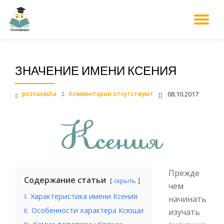
М
Перейти
к
НА
содержанию
ЗНАЧЕНИЕ ИМЕНИ КСЕНИЯ
poznavasha
Комментарии отсутствуют
08.10.2017
Прежде
Содержание статьи
скрыть
чем
I.
Характеристика имени Ксения
начинать
.
Особенности характера Ксюши
II
изучать