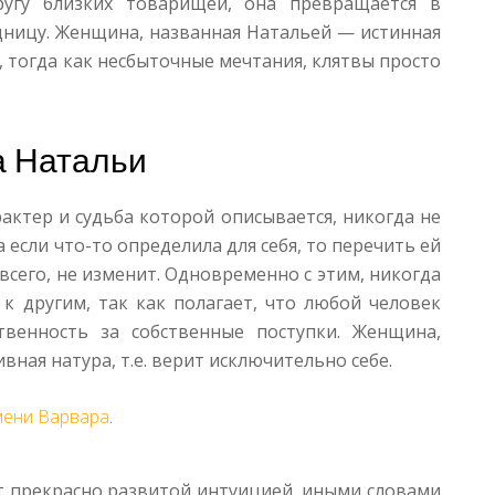
ругу близких товарищей, она превращается в
дницу. Женщина, названная Натальей — истинная
 тогда как несбыточные мечтания, клятвы просто
а Натальи
актер и судьба которой описывается, никогда не
 если что-то определила для себя, то перечить ей
 всего, не изменит. Одновременно с этим, никогда
к другим, так как полагает, что любой человек
твенность за собственные поступки. Женщина,
ная натура, т.е. верит исключительно себе.
мени Варвара
.
т прекрасно развитой интуицией, иными словами