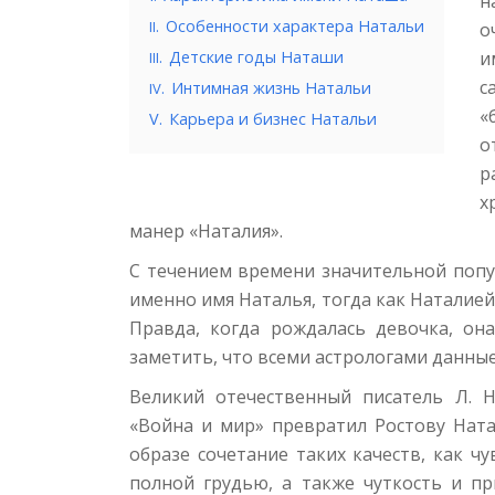
н
.
Особенности характера Натальи
II
о
.
Детские годы Наташи
и
III
с
.
Интимная жизнь Натальи
IV
«
V.
Карьера и бизнес Натальи
о
р
х
манер «Наталия».
С течением времени значительной попу
именно имя Наталья, тогда как Наталие
Правда, когда рождалась девочка, она
заметить, что всеми астрологами данн
Великий отечественный писатель Л. 
«Война и мир» превратил Ростову Нат
образе сочетание таких качеств, как ч
полной грудью, а также чуткость и п