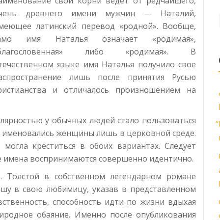
аименование свои корни ведет от редчайшего,
чень древнего имени мужчин — Наталий,
меющее латинский перевод «родной». Вообще,
амо имя Наталья означает «родимая»,
благословенная» либо «родимая». В
течественном языке имя Наталья получило свое
аспространение лишь после принятия Русью
ристианства и отличалось произношением на
лярностью у обычных людей стало пользоваться
“
й именовались женщины лишь в церковной среде.
 могла креститься в обоих вариантах. Следует
ые имена воспринимаются совершенно идентично.
Н. Толстой в собственном легендарном романе
ашу в свою любимицу, указав в представленном
увственность, способность идти по жизни вдыхая
риродное обаяние. Именно после опубликования