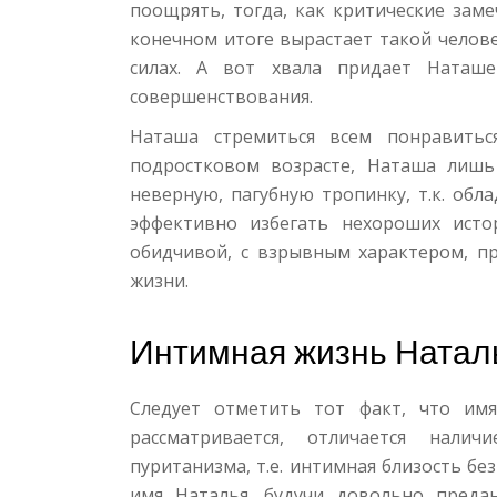
поощрять, тогда, как критические заме
конечном итоге вырастает такой челов
силах. А вот хвала придает Наташ
совершенствования.
Наташа стремиться всем понравитьс
подростковом возрасте, Наташа лишь
неверную, пагубную тропинку, т.к. об
эффективно избегать нехороших исто
обидчивой, с взрывным характером, пр
жизни.
Интимная жизнь Натал
Следует отметить тот факт, что имя
рассматривается, отличается нали
пуританизма, т.е. интимная близость бе
имя Наталья, будучи довольно преда