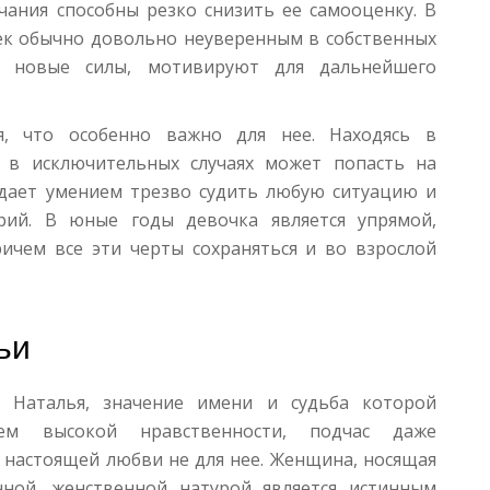
чания способны резко снизить ее самооценку. В
ек обычно довольно неуверенным в собственных
е новые силы, мотивируют для дальнейшего
я, что особенно важно для нее. Находясь в
 в исключительных случаях может попасть на
ладает умением трезво судить любую ситуацию и
рий. В юные годы девочка является упрямой,
ичем все эти черты сохраняться и во взрослой
ьи
 Наталья, значение имени и судьба которой
чием высокой нравственности, подчас даже
з настоящей любви не для нее. Женщина, носящая
нной, женственной натурой является истинным