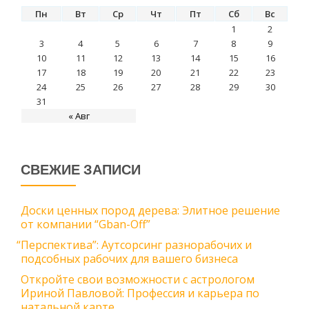
Пн
Вт
Ср
Чт
Пт
Сб
Вс
1
2
3
4
5
6
7
8
9
10
11
12
13
14
15
16
17
18
19
20
21
22
23
24
25
26
27
28
29
30
31
« Авг
СВЕЖИЕ ЗАПИСИ
Доски ценных пород дерева: Элитное решение
от компании “Gban-Off”
“
Перспектива”: Аутсорсинг разнорабочих и
подсобных рабочих для вашего бизнеса
Откройте свои возможности с астрологом
Ириной Павловой: Профессия и карьера по
натальной карте