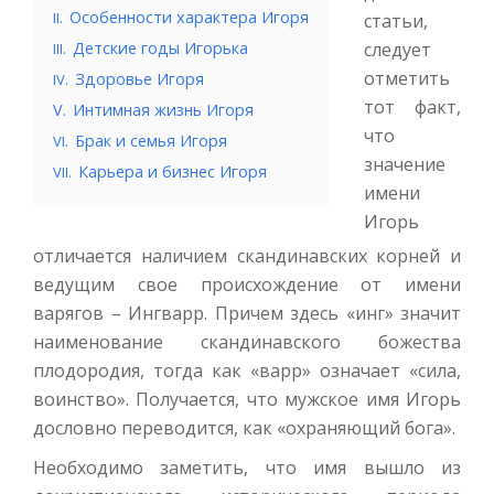
.
Особенности характера Игоря
II
статьи,
.
Детские годы Игорька
следует
III
отметить
.
Здоровье Игоря
IV
тот факт,
V.
Интимная жизнь Игоря
что
.
Брак и семья Игоря
VI
значение
.
Карьера и бизнес Игоря
VII
имени
Игорь
отличается наличием скандинавских корней и
ведущим свое происхождение от имени
варягов – Ингварр. Причем здесь «инг» значит
наименование скандинавского божества
плодородия, тогда как «варр» означает «сила,
воинство». Получается, что мужское имя Игорь
дословно переводится, как «охраняющий бога».
Необходимо заметить, что имя вышло из