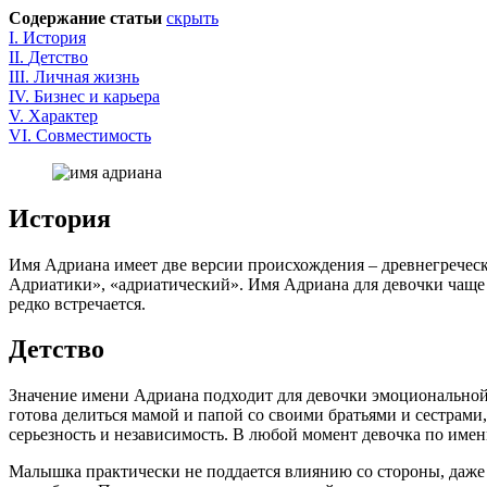
Содержание статьи
скрыть
I.
История
II
.
Детство
III
.
Личная жизнь
IV
.
Бизнес и карьера
V.
Характер
VI
.
Совместимость
История
Имя Адриана имеет две версии происхождения – древнегреческо
Адриатики», «адриатический». Имя Адриана для девочки чаще 
редко встречается.
Детство
Значение имени Адриана подходит для девочки эмоциональной, 
готова делиться мамой и папой со своими братьями и сестрами,
серьезность и независимость. В любой момент девочка по имени
Малышка практически не поддается влиянию со стороны, даже е