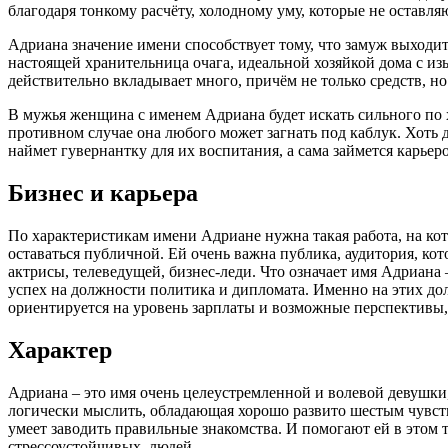
благодаря тонкому расчёту, холодному уму, которые не оставл
Адриана значение имени способствует тому, что замуж выходит
настоящей хранительница очага, идеальной хозяйкой дома с из
действительно вкладывает много, причём не только средств, н
В мужья женщина с именем Адриана будет искать сильного по
противном случае она любого может загнать под каблук. Хоть д
наймет гувернантку для их воспитания, а сама займется карье
Бизнес и карьера
По характеристикам имени Адриане нужна такая работа, на кот
оставаться публичной. Ей очень важна публика, аудитория, ко
актрисы, телеведущей, бизнес-леди. Что означает имя Адриана
успех на должности политика и дипломата. Именно на этих до
ориентируется на уровень зарплаты и возможные перспективы,
Характер
Адриана – это имя очень целеустремленной и волевой девушки, 
логически мыслить, обладающая хорошо развито шестым чувство
умеет заводить правильные знакомства. И помогают ей в этом 
стрессоустойчивых людей.