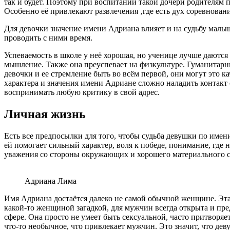
так и будет. Поэтому при воспитании такой дочери родителям 
Особенно её привлекают развлечения ‚где есть дух соревновани
Для девочки значение имени Адриана влияет и на судьбу малыш
проводить с ними время.
Успеваемость в школе у неё хорошая, но ученице лучше даютс
мышление. Также она преуспевает на физкультуре. Гуманитарные
девочки и ее стремление быть во всём первой, они могут это к
характера и значения имени Адриане сложно наладить контакт 
воспринимать любую критику в свой адрес.
Личная жизнь
Есть все предпосылки для того, чтобы судьба девушки по имен
ей помогает сильный характер, воля к победе, понимание, где 
уважения со стороны окружающих и хорошего материального с
Адриана Лима
Имя Адриана достаётся далеко не самой обычной женщине. Эта 
какой-то женщиной загадкой, для мужчин всегда открыта и пре
сфере. Она просто не умеет быть сексуальной, часто притворяе
что-то необычное, что привлекает мужчин. Это значит, что де