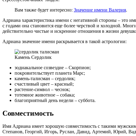
Вам также будет интересно:
Значение имени Валерия
.
Адриана характеристика имени с негативной стороны – это им
с годами она становится еще более черствой и холодной. Мно
действительно чистые и искренние отношения в жизни девушки
Адриана значение имени раскрывается в такой астрологии:
Камень Сердолик
зодиакальное созвездие – Скорпион;
покровительствует планета Марс;
камень-талисман – сердолик;
счастливый цвет – красный;
растение-символ – чеснок;
тотемное животное – собака;
благоприятный день недели – суббота.
Совместимость
Имя Адриана имеет хорошую совместимость с такими мужскими
Степанов, Георгий, Игорь, Руслан, Давид, Артемий, Юрий, Ва