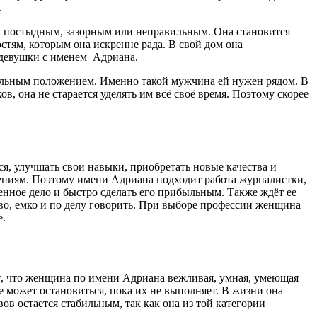
.
пок постыдным, зазорным или неправильным. Она становится
стям, которым она искренне рада. В свой дом она
я девушки с именем Адриана.
иальным положением. Именно такой мужчина ей нужен рядом. В
, она не старается уделять им всё своё время. Поэтому скорее
я, улучшать свои навыки, приобретать новые качества и
ижениям. Поэтому имени Адриана подходит работа журналистки,
енное дело и быстро сделать его прибыльным. Также ждёт ее
во, емко и по делу говорить. При выборе профессии женщина
е.
ает, что женщина по имени Адриана вежливая, умная, умеющая
е может остановиться, пока их не выполняет. В жизни она
ов остается стабильным, так как она из той категории