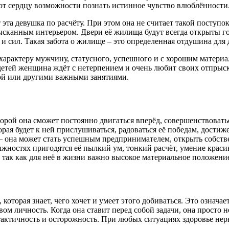
яют сердцу возможности познать истинное чувство влюблённости
 эта девушка по расчёту. При этом она не считает такой посту
ысканным интерьером. Двери её жилища будут всегда открыты го
о и сил. Такая забота о жилище – это определенная отдушина дл
 характеру мужчину, статусного, успешного и с хорошим матер
етей женщина ждёт с нетерпением и очень любит своих отпрысков
рой или другими важными занятиями.
орой она сможет постоянно двигаться вперёд, совершенствоватьс
торая будет к ней прислушиваться, радоваться её победам, дост
 – она может стать успешным предпринимателем, открыть собств
лжностях пригодятся её пылкий ум, тонкий расчёт, умение краси
 так как для неё в жизни важно высокое материальное положени
которая знает, чего хочет и умеет этого добиваться. Это означ
м личность. Когда она ставит перед собой задачи, она просто н
тактичность и осторожность. При любых ситуациях здоровье нерв