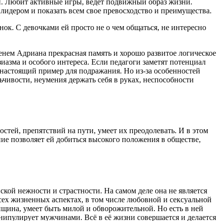
бой. Любит активные игры, ведёт подвижный образ жизни.
 лидером и показать всем свое превосходство и преимущества.
ок. С девочками ей просто не о чем общаться, не интересно
енем Адриана прекрасная память и хорошо развитое логическое
иазма и особого интереса. Если педагоги заметят потенциал
, настоящий пример для подражания. Но из-за особенностей
ьчивости, неумения держать себя в руках, неспособности
стей, препятствий на пути, умеет их преодолевать. И в этом
ние позволяет ей добиться высокого положения в обществе,
кой нежности и страстности. На самом деле она не является
сех жизненных аспектах, в том числе любовной и сексуальной
енщина, умеет быть милой и обворожительной. Но есть в ней
анипулирует мужчинами. Всё в её жизни совершается и делается