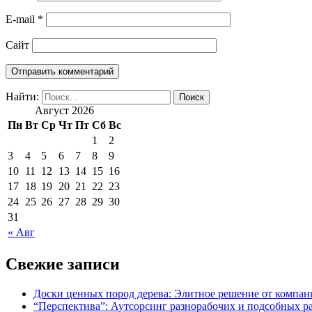
E-mail
*
Сайт
Найти:
Август 2026
Пн
Вт
Ср
Чт
Пт
Сб
Вс
1
2
3
4
5
6
7
8
9
10
11
12
13
14
15
16
17
18
19
20
21
22
23
24
25
26
27
28
29
30
31
« Авг
Свежие записи
Доски ценных пород дерева: Элитное решение от компан
“
Перспектива”: Аутсорсинг разнорабочих и подсобных ра