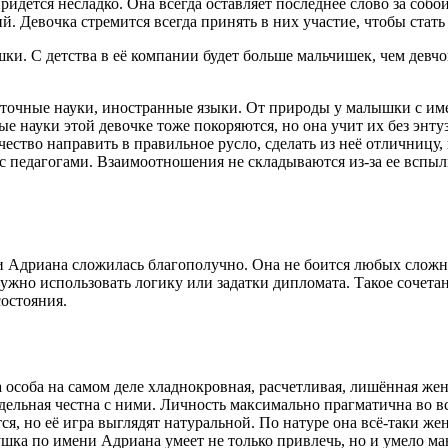
придется несладко. Она всегда оставляет последнее слово за со
й. Девочка стремится всегда принять в них участие, чтобы стать
ки. С детства в её компании будет больше мальчишек, чем девчон
я точные науки, иностранные языки. От природы у малышки с им
 науки этой девочке тоже покоряются, но она учит их без энтуз
ачество направить в правильное русло, сделать из неё отличницу
с педагогами. Взаимоотношения не складываются из-за ее вспыл
и Адриана сложилась благополучно. Она не боится любых сложно
нужно использовать логику или задатки дипломата. Такое сочета
остояния.
особа на самом деле хладнокровная, расчетливая, лишённая женс
дельная честна с ними. Личность максимально прагматична во в
тся, но её игра выглядят натуральной. По натуре она всё-таки ж
вушка по имени Адриана умеет не только привлечь, но и умело м