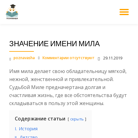
М
Перейти
к
НА
содержанию
ЗНАЧЕНИЕ ИМЕНИ МИЛА
poznavasha
Комментарии отсутствуют
29.11.2019
Имя мила делает свою обладательницу мягкой,
нежной, женственной и привлекательной.
Судьбой Миле предначертана долгая и
счастливая жизнь, где все обстоятельства будут
складываться в пользу этой женщины.
Содержание статьи
скрыть
I.
История
.
Детство
II