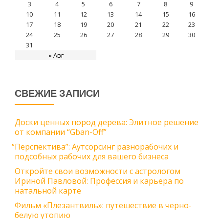
3
4
5
6
7
8
9
10
11
12
13
14
15
16
17
18
19
20
21
22
23
24
25
26
27
28
29
30
31
« Авг
СВЕЖИЕ ЗАПИСИ
Доски ценных пород дерева: Элитное решение
от компании “Gban-Off”
“
Перспектива”: Аутсорсинг разнорабочих и
подсобных рабочих для вашего бизнеса
Откройте свои возможности с астрологом
Ириной Павловой: Профессия и карьера по
натальной карте
Фильм «Плезантвиль»: путешествие в черно-
белую утопию