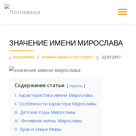
М
Перейти
к
НА
содержанию
ЗНАЧЕНИЕ ИМЕНИ МИРОСЛАВА
poznavasha
Комментарии отсутствуют
22.07.2017
Содержание статьи
скрыть
I.
Характеристика имени Мирослава
.
Особенности характера Мирославы
II
.
Детские годы Мирославы
III
.
Интимная жизнь Мирославы
IV
V.
Брак и семья Миры