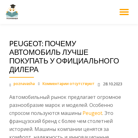
М
Перейти
к
НА
содержанию
PEUGEOT: ПОЧЕМУ
АВТОМОБИЛЬ ЛУЧШЕ
ПОКУПАТЬ У ОФИЦИАЛЬНОГО
ДИЛЕРА
poznavasha
Комментарии отсутствуют
28.10.2023
Автомобильный рынок предлагает огромное
разнообразие марок и моделей. Особенно
спросом пользуются машины
Peu­geot
. Это
французский бренд с более чем столетней
историей. Машины компании ценятся за
комфорт, надежность и инновационные