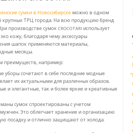
женские сумки в Новосибирске
можно в одном
 6 крупных ТРЦ города. На всю продукцию бренд
При производстве сумок
использует
CROCOTARI
эко кожу, благодаря чему аксессуары
ления шапок применяются материалы,
одные месяцы.
м преимуществ, например:
е уборы сочетают в себе последние модные
“
делает их актуальными для различных образов.
е и элегантные, так и более яркие и креативные
рманы сумок спроектированы с учетом
мужчин. Это облегчает хранение и организацию
ю посадку и отлично защищают от холода.